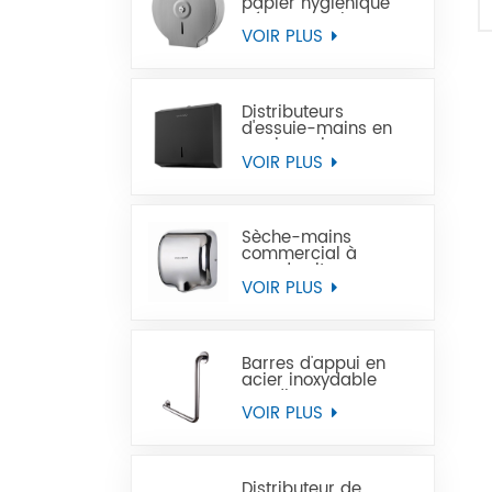
papier hygiénique
géant en acier
inoxydable à
VOIR PLUS
montage mural
commercial
Distributeurs
d'essuie-mains en
papier noir
commercial en acier
VOIR PLUS
inoxydable
Sèche-mains
commercial à
grande vitesse pour
les toilettes
VOIR PLUS
Barres d'appui en
acier inoxydable
Handicap pour
handicapés
VOIR PLUS
Distributeur de