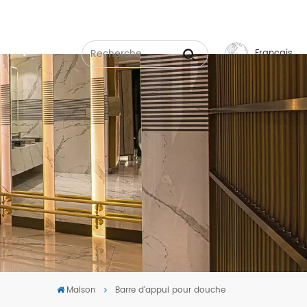
Français
English
Français
Русский
Español
عربي
中文
Maison
Barre d'appui pour douche