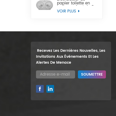
papier toilette en
rouleau géant de 9
pouces, support
VOIR PLUS
mural robuste, vente
en gros
Recevez Les Dernières Nouvelles, Les
Invitations Aux Événements Et Les
Alertes De Menace