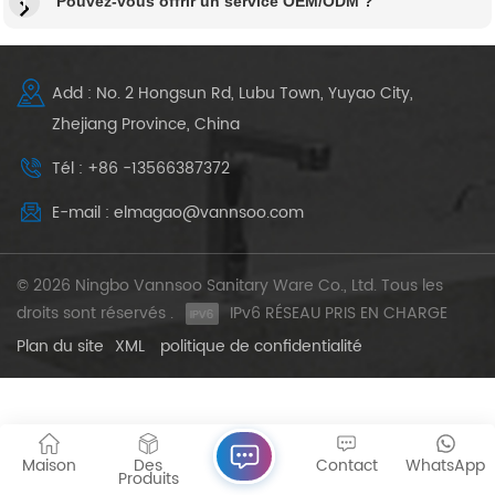
Pouvez-vous offrir un service OEM/ODM ?
Add : No. 2 Hongsun Rd, Lubu Town, Yuyao City,
Zhejiang Province, China
Tél : +86 -13566387372
E-mail : elmagao@vannsoo.com
© 2026 Ningbo Vannsoo Sanitary Ware Co., Ltd. Tous les
droits sont réservés .
IPv6 RÉSEAU PRIS EN CHARGE
Plan du site
XML
politique de confidentialité
Maison
Des
Contact
WhatsApp
Produits