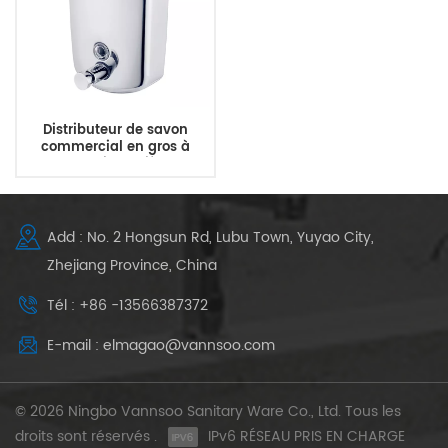
Distributeur de savon
commercial en gros à
usage intensif du
fournisseur de salle de bain
publique
Add : No. 2 Hongsun Rd, Lubu Town, Yuyao City,
Zhejiang Province, China
Tél : +86 -13566387372
E-mail : elmagao@vannsoo.com
© 2026 Ningbo Vannsoo Sanitary Ware Co., Ltd. Tous les
droits sont réservés .
IPv6 RÉSEAU PRIS EN CHARGE