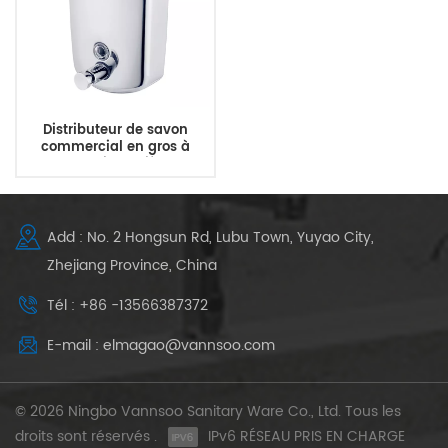
Distributeur de savon
commercial en gros à
usage intensif du
fournisseur de salle de bain
publique
Add : No. 2 Hongsun Rd, Lubu Town, Yuyao City,
Zhejiang Province, China
Tél : +86 -13566387372
E-mail : elmagao@vannsoo.com
© 2026 Ningbo Vannsoo Sanitary Ware Co., Ltd. Tous les
droits sont réservés .
IPv6 RÉSEAU PRIS EN CHARGE