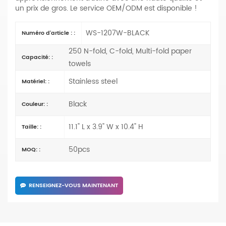
un prix de gros. Le service OEM/ODM est disponible !
WS-1207W-BLACK
Numéro d'article : :
250 N-fold, C-fold, Multi-fold paper
Capacité: :
towels
Stainless steel
Matériel: :
Black
Couleur: :
11.1" L x 3.9" W x 10.4" H
Taille: :
50pcs
MOQ: :
RENSEIGNEZ-VOUS MAINTENANT