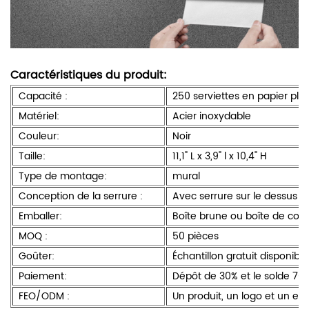
Caractéristiques du produit:
Capacité :
250 serviettes en papier pliée
Matériel:
Acier inoxydable
Couleur:
Noir
Taille:
11,1" L x 3,9" l x 10,4" H
Type de montage:
mural
Conception de la serrure :
Avec serrure sur le dessus du
Emballer:
Boîte brune ou boîte de cou
MOQ :
50 pièces
Goûter:
Échantillon gratuit disponible
Paiement:
Dépôt de 30% et le solde 70
FEO/ODM :
Un produit, un logo et un em