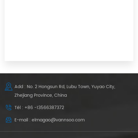
Add : No. 2 Hongsun Rd, Lubu Town, Yuyao City,
Zhejiang Province, China
Tél : +86 -13566387372
E-mail : elmagao@vannsoo.com