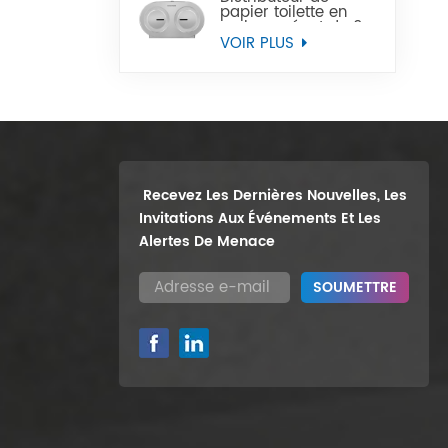
papier toilette en
rouleau géant de 9
pouces, support
VOIR PLUS
mural robuste, vente
en gros
Recevez Les Dernières Nouvelles, Les
Invitations Aux Événements Et Les
Alertes De Menace