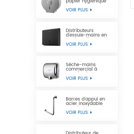
papier hygiénique
géant en acier
inoxydable à
VOIR PLUS
montage mural
commercial
Distributeurs
d'essuie-mains en
papier noir
commercial en acier
VOIR PLUS
inoxydable
Sèche-mains
commercial à
grande vitesse pour
les toilettes
VOIR PLUS
Barres d'appui en
acier inoxydable
Handicap pour
handicapés
VOIR PLUS
Distributeur de