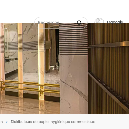
Français
English
Français
Русский
Español
عربي
中文
on
Distributeurs de papier hygiénique commerciaux