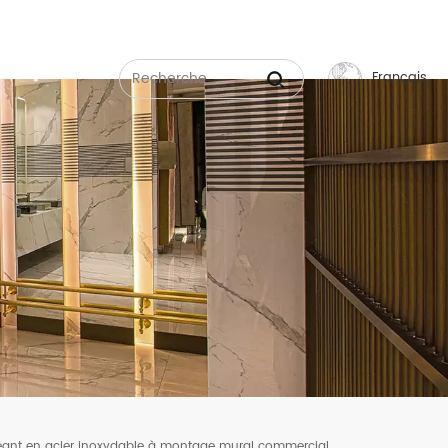
Français
English
Français
Русский
Español
عربي
中文
géant en acier inoxydable à montage mural commercial