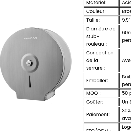
Matériel:
Aci
Couleur:
Bro
Taille:
9,9"
Diamètre de
60
stub-
per
rouleau :
Conception
de la
Ave
serrure :
Boî
Emballer:
per
MOQ :
50 
Goûter:
Un 
30%
Paiement:
ava
Log
FEO/ODM :