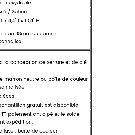
er inoxydable
ssé / Satiné
 L x 4,4" l x 10,4" H
mm ou 38mm ou comme
sonnalisé
c la conception de serrure et de clé
te marron neutre ou boîte de couleur
sonnalisée
pièces
échantillon gratuit est disponible
 TT paiement anticipé et le solde
nt expédition.
o laser, boîte de couleur