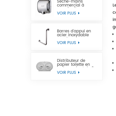
Sèche-mains
L
commercial à
grande vitesse pour
c
les toilettes
VOIR PLUS
i
g
Barres d'appui en
acier inoxydable
Handicap pour
handicapés
VOIR PLUS
Distributeur de
papier toilette en
rouleau géant de 9
pouces, support
VOIR PLUS
mural robuste, vente
en gros