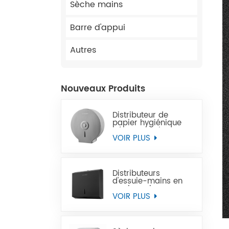
Sèche mains
Barre d'appui
Autres
Nouveaux Produits
Distributeur de
papier hygiénique
géant en acier
inoxydable à
VOIR PLUS
montage mural
commercial
Distributeurs
d'essuie-mains en
papier noir
commercial en acier
VOIR PLUS
inoxydable