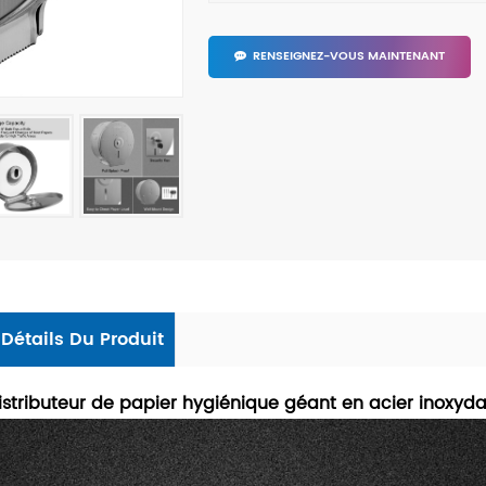
RENSEIGNEZ-VOUS MAINTENANT
Détails Du Produit
istributeur de papier hygiénique géant en acier inox