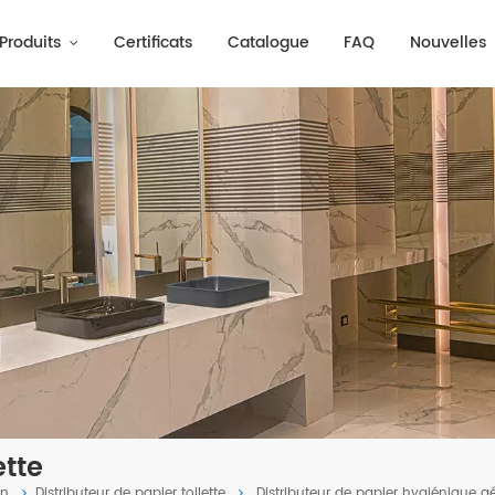
Produits
Certificats
Catalogue
FAQ
Nouvelles
ette
on
Distributeur de papier toilette
Distributeur de papier hygiénique 