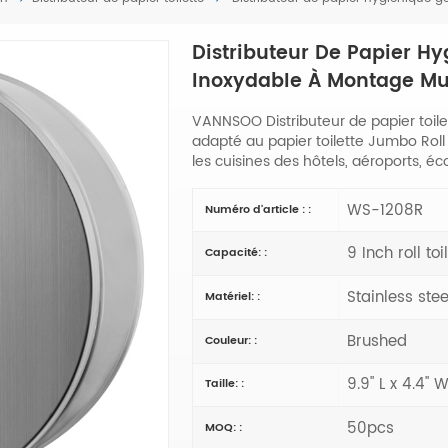
Distributeur De Papier Hy
Inoxydable À Montage M
VANNSOO Distributeur de papier toil
adapté au papier toilette Jumbo Roll 
les cuisines des hôtels, aéroports, éco
WS-1208R
Numéro d'article : :
9 Inch roll to
Capacité: :
Stainless stee
Matériel: :
Brushed
Couleur: :
9.9" L x 4.4" W
Taille: :
50pcs
MOQ: :