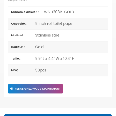
WS-1208R-GOLD
Numéro d'article : :
9 Inch roll toilet paper
Capacité: :
Stainless steel
Matériel: :
Gold
Couleur: :
9.9" L x 4.4" W x 10.4" H
Taille: :
50pcs
MOQ: :
RENSEIGNEZ-VOUS MAINTENANT