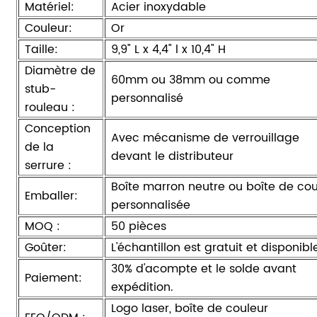
Matériel:
Acier inoxydable
Couleur:
Or
Taille:
9,9" L x 4,4" l x 10,4" H
Diamètre de
60mm ou 38mm ou comme
stub-
personnalisé
rouleau :
Conception
Avec mécanisme de verrouillage
de la
devant le distributeur
serrure :
Boîte marron neutre ou boîte de cou
Emballer:
personnalisée
MOQ :
50 pièces
Goûter:
L'échantillon est gratuit et disponibl
30% d'acompte et le solde avant
Paiement:
expédition.
Logo laser, boîte de couleur