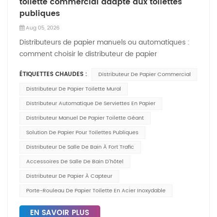
toilette commercial adapté aux toilettes
publiques
Aug 05, 2026
Distributeurs de papier manuels ou automatiques :
comment choisir le distributeur de papier
commercial adapté aux toilettes publiques ?Méta-
ÉTIQUETTES CHAUDES :
Distributeur De Papier Commercial
description: Comparer le manuel et distributeurs
automatiques de papier commercialDécouvrez les
Distributeur De Papier Toilette Mural
facteurs clés pour les toilettes publiques, les lieux à
Distributeur Automatique De Serviettes En Papier
forte fréquentation, les hôtels, les bureaux et les
Distributeur Manuel De Papier Toilette Géant
centres commerciaux. Trouvez des distributeurs
Solution De Papier Pour Toilettes Publiques
muraux résistants pour essuie-mains et papier
toilette.Distributeurs de papier manuels ou
Distributeur De Salle De Bain À Fort Trafic
automatiques : comment choisir le distributeur de
Accessoires De Salle De Bain D'hôtel
papier commercial adapté aux toilettes
Distributeur De Papier À Capteur
publiques ? La gestion de toilettes publiques à forte
Porte-Rouleau De Papier Toilette En Acier Inoxydable
fréquentation implique de trouver un équilibre entre
hygiène, économies, durabilité et confort des
EN SAVOIR PLUS
utilisateurs. Le choix d'un distributeur de papier