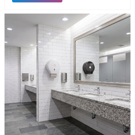
adapté est une décision cruciale lors de la
rénovation ou de la modernisation de sanitaires.
Deux options principales dominent le marché : les
distributeurs mécaniques manuels et les
distributeurs automatiques à capteur. Chacune
répond à des besoins spécifiques. 1. Distributeur
mécanique manuel : Fiable et nécessitant peu
d’entretien pour les lieux à forte utilisationNotre
distributeur de papier toilette double en acier
inoxydable est un distributeur mécanique manuel
classique. Fabriqué en acier inoxydable brossé, ce
distributeur mural pour toilettes peut contenir deux
rouleaux de papier toilette de grande taille
simultanément.Principaux avantagesAucune
alimentation électrique requise : ni électricité ni piles
ne sont nécessaires. Fonctionne de manière fiable
en permanence, idéal pour les endroits où
l’alimentation électrique est instable.Boîtier robuste