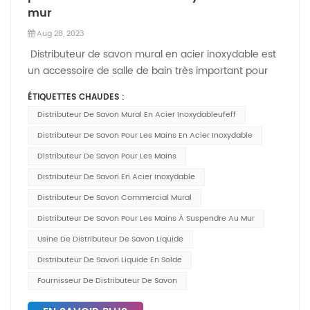
mur
Aug 28, 2023
Distributeur de savon mural en acier inoxydable est
un accessoire de salle de bain très important pour
l'hygiène des mains. Il est le bienvenu aussi bien
ÉTIQUETTES CHAUDES :
dans les ménages que dans les lieux publics. Les
Distributeur De Savon Mural En Acier Inoxydableufeff
méthodes d'installation murale permettent
d'économiser de l'espace sur le comptoir. Ce blog
Distributeur De Savon Pour Les Mains En Acier Inoxydable
présente les méthodes d'installation des distributeurs
Distributeur De Savon Pour Les Mains
de savon. Méthodes d'installationInstallez le support
Distributeur De Savon En Acier Inoxydable
de montage à l'emplacement souhaité. Ouvrez le
Distributeur De Savon Commercial Mural
couvercle sur le dessus du distributeur de savon,
insérez un tournevis pour desserrer la vis de
Distributeur De Savon Pour Les Mains À Suspendre Au Mur
verrouillage à l'intérieur du distributeur de
Usine De Distributeur De Savon Liquide
savon.Glisser distributeur de savon pour les mains
Distributeur De Savon Liquide En Solde
sur le support de montage.Insérez un tournevis pour
Fournisseur De Distributeur De Savon
serrer la vis de verrouillage.Versez du savon liquide
ou du désinfectant pour les mains ou tout autre