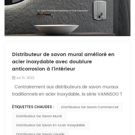
Distributeur de savon mural amélioré en
acier inoxydable avec doublure
anticorrosion à l'intérieur
Jul 01, 2023
Contrairement aux distributeurs de savon muraux
traditionnels en acier inoxydable, la série VANNSOO T
distributeurs de savon commerciaux sont mis à
ÉTIQUETTES CHAUDES :
Distributeur De Savon Commercial
niveau avec une double protection. Il est fabriqué en
acier inoxydable 304 de haute qualité avec un insert
Distributeur De Savon Mural
anticorrosion à l'intérieur du distributeur de savon
Distributeur De Savon En Acier Inoxydable
liquide. Cette nouvelle conception peut empêcher le
Distributeur De Savon Liquide