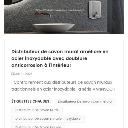
Distributeur de savon mural amélioré en
acier inoxydable avec doublure
anticorrosion à l'intérieur
Jul 01, 2023
Contrairement aux distributeurs de savon muraux
traditionnels en acier inoxydable, la série VANNSOO T
distributeurs de savon commerciaux sont mis à
ÉTIQUETTES CHAUDES :
Distributeur De Savon Commercial
niveau avec une double protection. Il est fabriqué en
acier inoxydable 304 de haute qualité avec un insert
Distributeur De Savon Mural
anticorrosion à l'intérieur du distributeur de savon
Distributeur De Savon En Acier Inoxydable
liquide. Cette nouvelle conception peut empêcher le
Distributeur De Savon Liquide