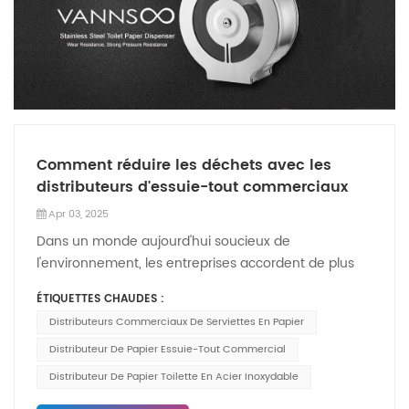
Comment réduire les déchets avec les
distributeurs d'essuie-tout commerciaux
Apr 03, 2025
Dans un monde aujourd'hui soucieux de
l'environnement, les entreprises accordent de plus
en plus d'importance au développement durable,
ÉTIQUETTES CHAUDES :
non seulement pour respecter les normes
Distributeurs Commerciaux De Serviettes En Papier
réglementaires, mais aussi pour répondre aux
attentes des consommateurs. Un domaine souvent
Distributeur De Papier Essuie-Tout Commercial
négligé pour la réduction des déchets réside dans la
Distributeur De Papier Toilette En Acier Inoxydable
gestion des toilettes, notamment grâce à une