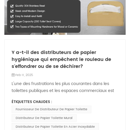
Y a-t-il des distributeurs de papier
hygiénique qui empêchent le rouleau de
s'effondrer ou de se déchirer?
Feb 11, 2025
L'une des frustrations les plus courantes dans les
toilettes publiques et les espaces commerciaux est
un rouleau de papier toilette qui se déroule
ÉTIQUETTES CHAUDES :
incontrôlable ou se déchire trop facilement. Ce
Fournisseur De Distributeur De Papier Toilette
problème peut entraîner des déchets, des
inconvénients et une mauvaise expérience
Distributeur De Papier Toilette Mural
utilisateur. En tant que fabricant professionnel de
Distributeur De Papier Toilette En Acier Inoxydable