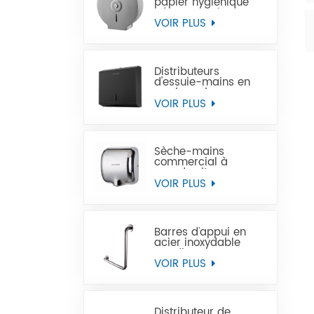
papier hygiénique
géant en acier
inoxydable à
VOIR PLUS
montage mural
commercial
Distributeurs
d'essuie-mains en
papier noir
commercial en acier
VOIR PLUS
inoxydable
Sèche-mains
commercial à
grande vitesse pour
les toilettes
VOIR PLUS
Barres d'appui en
acier inoxydable
Handicap pour
handicapés
VOIR PLUS
Distributeur de