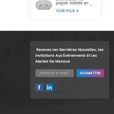
papier toilette en
rouleau géant de 9
pouces, support
VOIR PLUS
mural robuste, vente
en gros
Recevez Les Dernières Nouvelles, Les
Invitations Aux Événements Et Les
Alertes De Menace