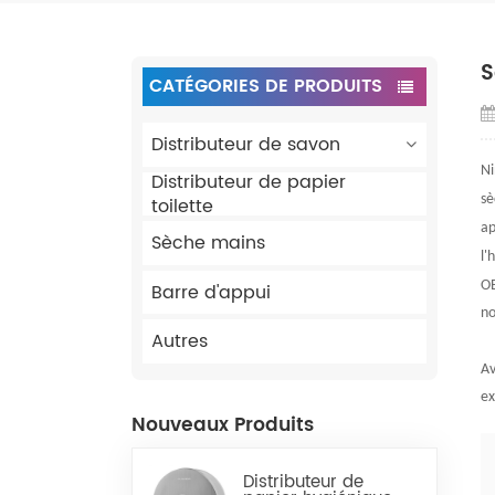
S
CATÉGORIES DE PRODUITS
Distributeur de savon
Ni
Distributeur de papier
sè
toilette
ap
Sèche mains
l'
OE
Barre d'appui
no
Autres
Av
ex
Nouveaux Produits
Distributeur de