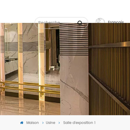
Français
English
Français
Русский
Español
عربي
中文
Maison
Usine
Salle d'exposition 1