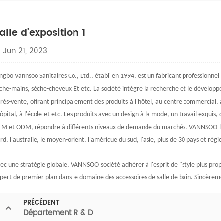
alle d'exposition 1
Jun 21, 2023
ngbo Vannsoo Sanitaires Co., Ltd.
, établi en
1994
, est un fabricant professionnel
che-mains, sèche-cheveux
Et etc. La société intègre la recherche et le développe
rès-vente, offrant principalement
des produits
à l'hôtel, au centre commercial,
hôpital, à l'école
et etc
. Les produits avec un design à la mode, un travail exquis, 
M et ODM, répondre à différents niveaux de demande du marché
s
.
VANNSOO
rd, l'australie, le moyen-orient, l'amérique du sud, l'asie, plus de 30 pays et régio
ec une stratégie globale,
VANNSOO
société adhérer à l'esprit de "
style plus pro
pert de premier plan dans le domaine des accessoires de salle de bain. Sincère
PRÉCÉDENT
Département R & D