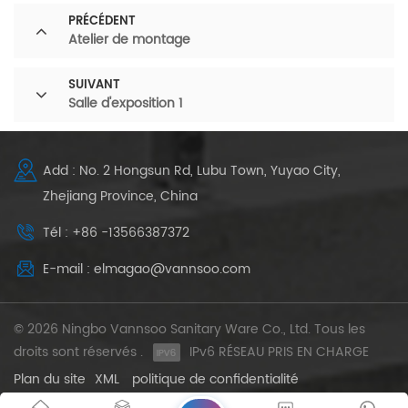
PRÉCÉDENT
Atelier de montage
SUIVANT
Salle d'exposition 1
Add : No. 2 Hongsun Rd, Lubu Town, Yuyao City,
Zhejiang Province, China
Tél : +86 -13566387372
E-mail : elmagao@vannsoo.com
© 2026 Ningbo Vannsoo Sanitary Ware Co., Ltd. Tous les
droits sont réservés .
IPv6 RÉSEAU PRIS EN CHARGE
Plan du site
XML
politique de confidentialité