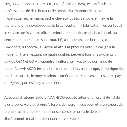
Ningbo Vannsoo Sanitaires Co., Ltd.
, établi en
1994
, est un fabricant
professionnel de
distributeurs de savon,
distributeurs de papier
hygiénique,
sèche-mains, sèche-cheveux
Et etc. La société intègre la
recherche et le développement, la conception, la fabrication, les ventes et
le service après-vente, offrant principalement
des produits
à l'hôtel, au
centre commercial, au supermarché, à l'immeuble de bureaux, à
l'aéroport, à l'hôpital, à l'école
et etc
. Les produits avec un design à la
mode, un travail exquis, de haute qualité, peuvent fournir aux clients un
service OEM et ODM, répondre à différents niveaux de demande du
marché
s
.
VANNSOO
les produits sont exportés vers l'europe, l'amérique du
nord, l'australie, le moyen-orient, l'amérique du sud, l'asie, plus de 30 pays
et régions, par les éloges des clients.
Avec une stratégie globale,
VANNSOO
société adhérer à l'esprit de "
style
plus propre, vie plus propre
", ferons de notre mieux pour être un expert de
premier plan dans le domaine des accessoires de salle de bain.
Sincèrement impatient de coopérer avec vous !