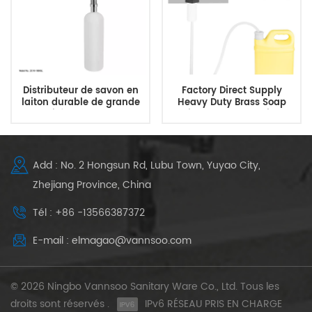
Distributeur de savon en
Factory Direct Supply
laiton durable de grande
Heavy Duty Brass Soap
capacité 1000 ml pour la
Dispenser Under Sink
cuisine
Add : No. 2 Hongsun Rd, Lubu Town, Yuyao City,
Zhejiang Province, China
Tél : +86 -13566387372
E-mail : elmagao@vannsoo.com
© 2026 Ningbo Vannsoo Sanitary Ware Co., Ltd. Tous les
droits sont réservés .
IPv6 RÉSEAU PRIS EN CHARGE