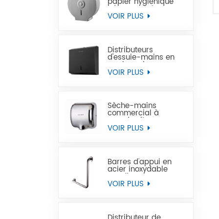
papier hygiénique
géant en acier
inoxydable à
VOIR PLUS
montage mural
commercial
Distributeurs
d'essuie-mains en
papier noir
commercial en acier
VOIR PLUS
inoxydable
Sèche-mains
commercial à
grande vitesse pour
les toilettes
VOIR PLUS
Barres d'appui en
acier inoxydable
Handicap pour
handicapés
VOIR PLUS
Distributeur de