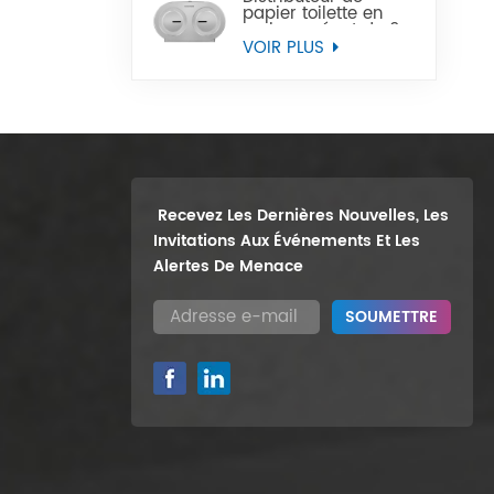
papier toilette en
rouleau géant de 9
pouces, support
VOIR PLUS
mural robuste, vente
en gros
Recevez Les Dernières Nouvelles, Les
Invitations Aux Événements Et Les
Alertes De Menace