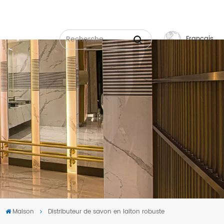
Français
English
Français
Русский
Español
عربي
中文
Maison
Distributeur de savon en laiton robuste