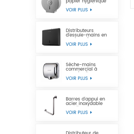
papier hygiénique
géant en acier
inoxydable à
VOIR PLUS
montage mural
commercial
Distributeurs
d'essuie-mains en
papier noir
commercial en acier
VOIR PLUS
inoxydable
Sèche-mains
commercial à
grande vitesse pour
les toilettes
VOIR PLUS
Barres d'appui en
acier inoxydable
Handicap pour
handicapés
VOIR PLUS
Distributeur de