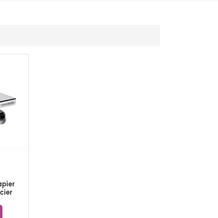
apier
cier