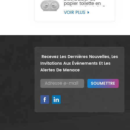
papier toilette en
rouleau géant de 9
pouces, support
VOIR PLUS
mural robuste, vente
en gros
Recevez Les Dernières Nouvelles, Les
Invitations Aux Événements Et Les
Alertes De Menace