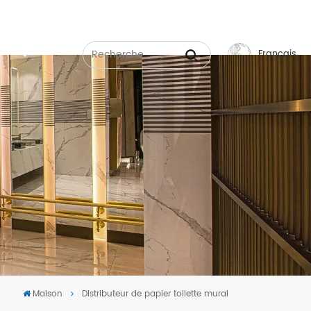
Français
English
Français
Русский
Español
عربي
中文
Maison
Distributeur de papier toilette mural