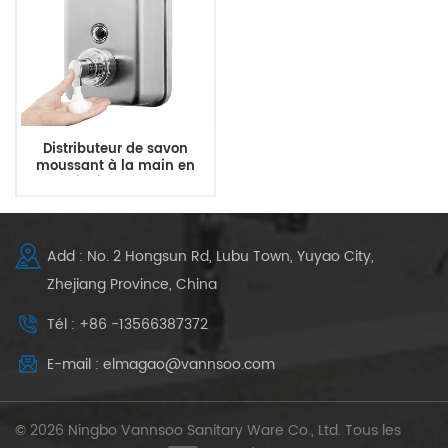
Distributeur de savon
moussant à la main en
acier inoxydable
commercial 1200 ml
Add : No. 2 Hongsun Rd, Lubu Town, Yuyao City,
Zhejiang Province, China
Tél : +86 -13566387372
E-mail : elmagao@vannsoo.com
© 2026 Ningbo Vannsoo Sanitary Ware Co., Ltd. Tous les