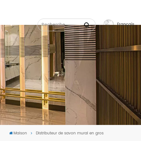
Français
English
Français
Русский
Español
عربي
中文
Maison
Distributeur de savon mural en gros