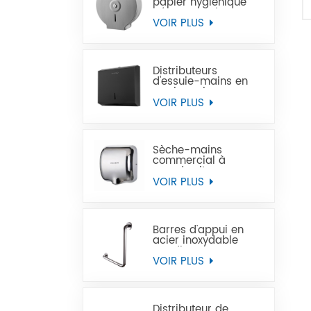
papier hygiénique
géant en acier
inoxydable à
VOIR PLUS
montage mural
commercial
Distributeurs
d'essuie-mains en
papier noir
commercial en acier
VOIR PLUS
inoxydable
Sèche-mains
commercial à
grande vitesse pour
les toilettes
VOIR PLUS
Barres d'appui en
acier inoxydable
Handicap pour
handicapés
VOIR PLUS
Distributeur de