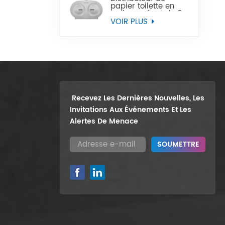
papier toilette en
rouleau géant de 9
pouces, support
VOIR PLUS
mural robuste, vente
en gros
Recevez Les Dernières Nouvelles, Les
Invitations Aux Événements Et Les
Alertes De Menace