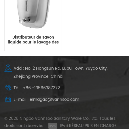
Distributeur de savon
liquide pour le lavage des
mains de luxe
Add : No. 2 Hongsun Rd, Lubu Town, Yuyao City,
Zhejiang Province, China
Tél : +86 -13566387372
E-mail : elmagao@vannsoo.com
© 2026 Ningbo Vannsoo Sanitary Ware Co., Ltd. Tous les
droits sont réservés .
IPv6 RÉSEAU PRIS EN CHARGE