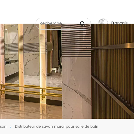
Français
English
Français
Русский
Español
عربي
中文
ison
Distributeur de savon mural pour salle de bain