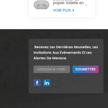
papier toilette en
rouleau géant de 9
pouces, support
VOIR PLUS
mural robuste, vente
en gros
Recevez Les Dernières Nouvelles, Les
Invitations Aux Événements Et Les
Alertes De Menace