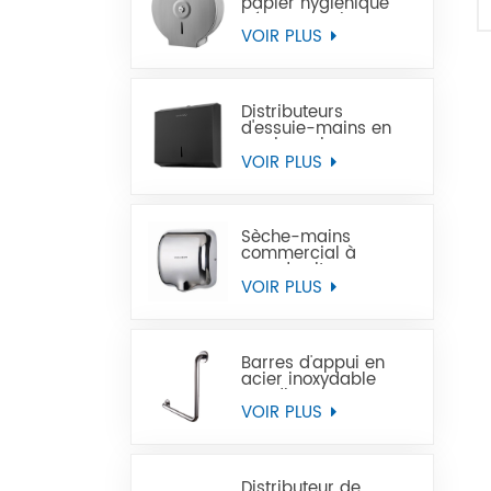
papier hygiénique
géant en acier
inoxydable à
VOIR PLUS
montage mural
commercial
Distributeurs
d'essuie-mains en
papier noir
commercial en acier
VOIR PLUS
inoxydable
Sèche-mains
commercial à
grande vitesse pour
les toilettes
VOIR PLUS
Barres d'appui en
acier inoxydable
Handicap pour
handicapés
VOIR PLUS
Distributeur de