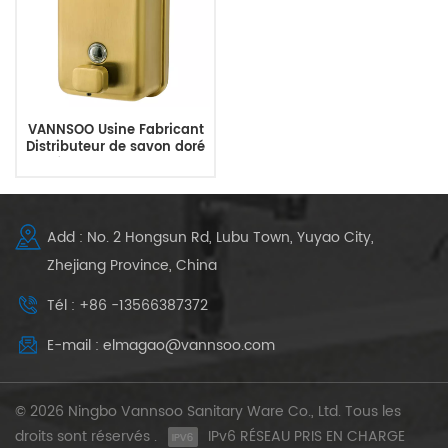
VANNSOO Usine Fabricant
Distributeur de savon doré
à montage mural
Add : No. 2 Hongsun Rd, Lubu Town, Yuyao City,
Zhejiang Province, China
Tél : +86 -13566387372
E-mail : elmagao@vannsoo.com
© 2026 Ningbo Vannsoo Sanitary Ware Co., Ltd. Tous les
droits sont réservés .
IPv6 RÉSEAU PRIS EN CHARGE