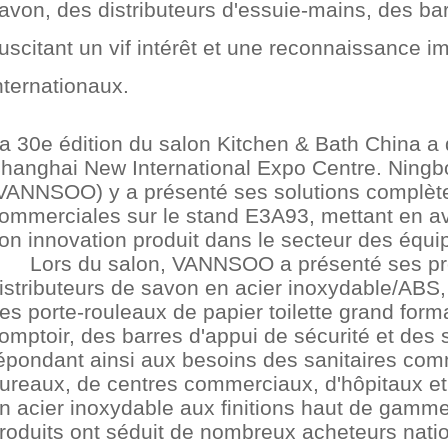
avon, des distributeurs d'essuie-mains, des ba
uscitant un vif intérêt et une reconnaissance i
nternationaux.
a 30e édition du salon Kitchen & Bath China a
hanghai New International Expo Centre. Ningb
VANNSOO) y a présenté ses solutions complète
ommerciales sur le stand E3A93, mettant en av
on innovation produit dans le secteur des équ
Lors du salon, VANNSOO a présenté ses pr
istributeurs de savon en acier inoxydable/ABS,
es porte-rouleaux de papier toilette grand form
omptoir, des barres d'appui de sécurité et des
épondant ainsi aux besoins des sanitaires com
ureaux, de centres commerciaux, d'hôpitaux e
n acier inoxydable aux finitions haut de gamme 
roduits ont séduit de nombreux acheteurs natio