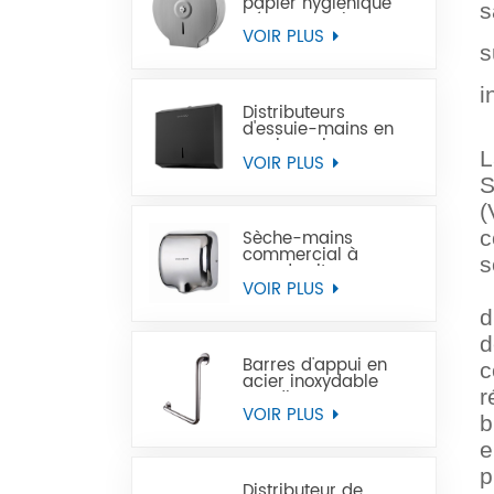
papier hygiénique
s
géant en acier
inoxydable à
VOIR PLUS
montage mural
s
commercial
i
Distributeurs
d'essuie-mains en
papier noir
L
commercial en acier
VOIR PLUS
inoxydable
S
(
c
Sèche-mains
commercial à
s
grande vitesse pour
les toilettes
VOIR PLUS
d
d
Barres d'appui en
c
acier inoxydable
r
Handicap pour
handicapés
VOIR PLUS
b
e
p
Distributeur de