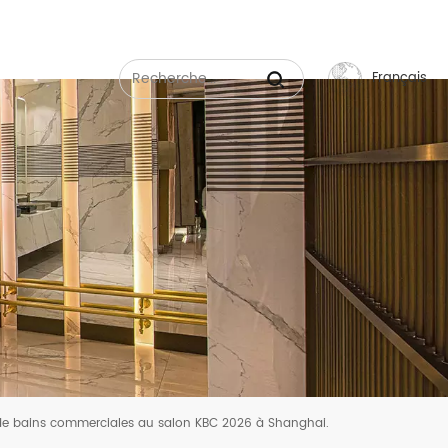
Français
English
Français
Русский
Español
عربي
中文
de bains commerciales au salon KBC 2026 à Shanghai.