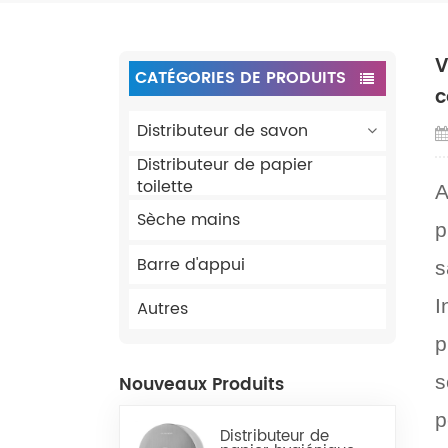
V
CATÉGORIES DE PRODUITS
c
Distributeur de savon
Distributeur de papier
toilette
A
Sèche mains
p
Barre d'appui
s
I
Autres
p
s
Nouveaux Produits
p
Distributeur de