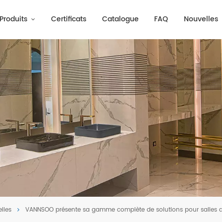
Produits
Certificats
Catalogue
FAQ
Nouvelles
lles
VANNSOO présente sa gamme complète de solutions pour salles 