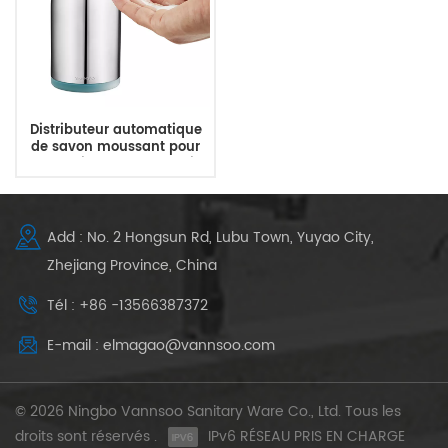
Distributeur automatique
de savon moussant pour
comptoir de salle de bain
Add : No. 2 Hongsun Rd, Lubu Town, Yuyao City,
Zhejiang Province, China
Tél : +86 -13566387372
E-mail : elmagao@vannsoo.com
© 2026 Ningbo Vannsoo Sanitary Ware Co., Ltd. Tous les
droits sont réservés .
IPv6 RÉSEAU PRIS EN CHARGE