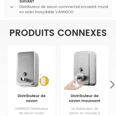
SUIVANT
Distributeur de savon commercial encastré mural
en acier inoxydable VANNSOO
PRODUITS CONNEXES
Distributeur de
Distributeur de
savon
savon moussant
commercial en
à la main en acier
VANNSOO Distributeur
Le distributeur de
acier inoxydable
inoxydable
de savon mural
savon en mousse à
à montage mural
commercial 1200