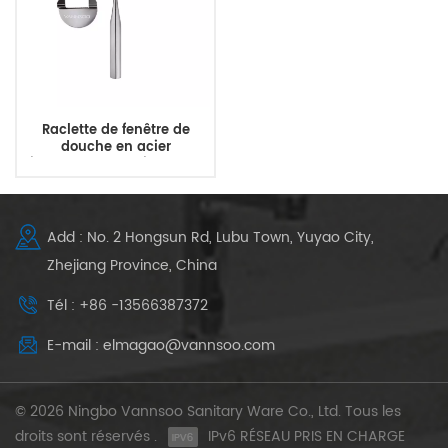
Raclette de fenêtre de
douche en acier
inoxydable, essuie-glace
en verre
Add : No. 2 Hongsun Rd, Lubu Town, Yuyao City,
Zhejiang Province, China
Tél : +86 -13566387372
E-mail : elmagao@vannsoo.com
© 2026 Ningbo Vannsoo Sanitary Ware Co., Ltd. Tous les
droits sont réservés .
IPv6 RÉSEAU PRIS EN CHARGE