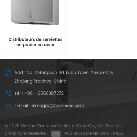
Distributeurs de serviettes
en papier en acier
inoxydable fixés au mur
pour salle de bain
commerciale
Add : No. 2 Hongsun Rd, Lubu Town, Yuyao City,
Zhejiang Province, China
Tél : +86 -13566387372
E-mail : elmagao@vannsoo.com
© 2026 Ningbo Vannsoo Sanitary Ware Co., Ltd. Tous les
droits sont réservés .
IPv6 RÉSEAU PRIS EN CHARGE