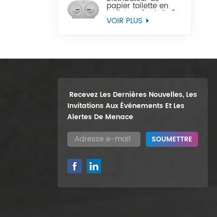
papier toilette en
rouleau géant de 9
pouces, support
VOIR PLUS
mural robuste, vente
en gros
Recevez Les Dernières Nouvelles, Les
Invitations Aux Événements Et Les
Alertes De Menace