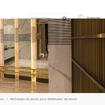
Français
English
Français
Русский
Español
عربي
中文
son
Recharges de savon pour distributeur de savon