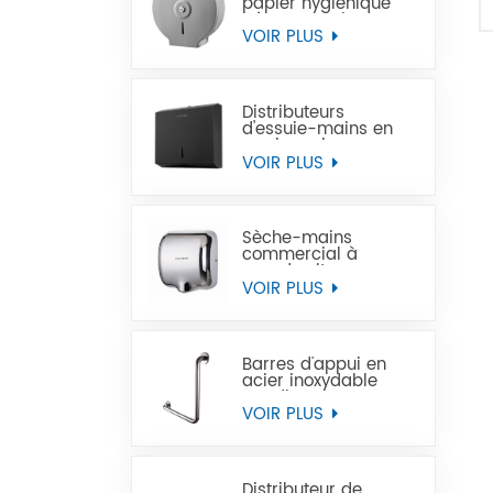
papier hygiénique
géant en acier
inoxydable à
VOIR PLUS
montage mural
commercial
Distributeurs
d'essuie-mains en
papier noir
commercial en acier
VOIR PLUS
inoxydable
Sèche-mains
commercial à
grande vitesse pour
les toilettes
VOIR PLUS
Barres d'appui en
acier inoxydable
Handicap pour
handicapés
VOIR PLUS
Distributeur de