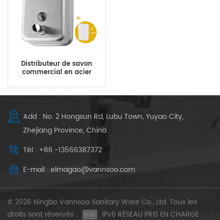
Distributeur de savon
commercial en acier
inoxydable à montage
mural robuste
Add : No. 2 Hongsun Rd, Lubu Town, Yuyao City,
Zhejiang Province, China
Tél : +86 -13566387372
E-mail : elmagao@vannsoo.com
© 2026 Ningbo Vannsoo Sanitary Ware Co., Ltd. Tous les
droits sont réservés .
IPv6 RÉSEAU PRIS EN CHARGE