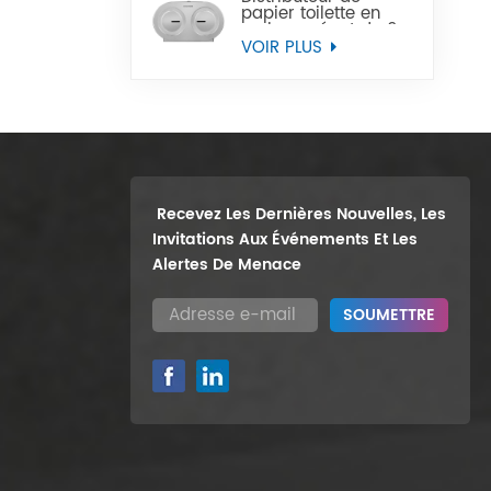
papier toilette en
rouleau géant de 9
pouces, support
VOIR PLUS
mural robuste, vente
en gros
Recevez Les Dernières Nouvelles, Les
Invitations Aux Événements Et Les
Alertes De Menace