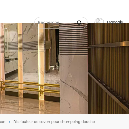
Français
English
Français
Русский
Español
عربي
中文
son
Distributeur de savon pour shampoing douche