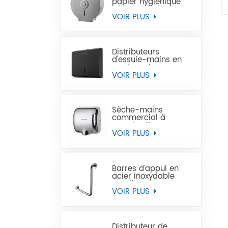
papier hygiénique
géant en acier
inoxydable à
VOIR PLUS
montage mural
commercial
Distributeurs
d'essuie-mains en
papier noir
commercial en acier
VOIR PLUS
inoxydable
Sèche-mains
commercial à
grande vitesse pour
les toilettes
VOIR PLUS
Barres d'appui en
acier inoxydable
Handicap pour
handicapés
VOIR PLUS
Distributeur de