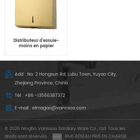
Distributeur d'essuie-
mains en papier
commercial doré à fixation
murale robuste
Add : No. 2 Hongsun Rd, Lubu Town, Yuyao City,
Zhejiang Province, China
Tél : +86 -13566387372
E-mail : elmagao@vannsoo.com
© 2026 Ningbo Vannsoo Sanitary Ware Co., Ltd. Tous les
droits sont réservés .
IPv6 RÉSEAU PRIS EN CHARGE