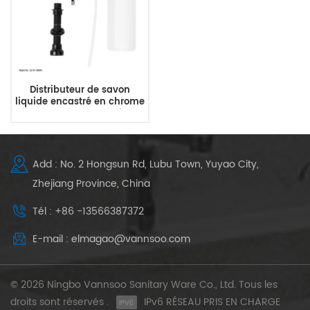
Distributeur de savon
liquide encastré en chrome
élégant pour comptoir de
cuisine
Add : No. 2 Hongsun Rd, Lubu Town, Yuyao City,
Zhejiang Province, China
Tél : +86 -13566387372
E-mail : elmagao@vannsoo.com
© 2026 Ningbo Vannsoo Sanitary Ware Co., Ltd. Tous les
droits sont réservés .
IPv6 RÉSEAU PRIS EN CHARGE