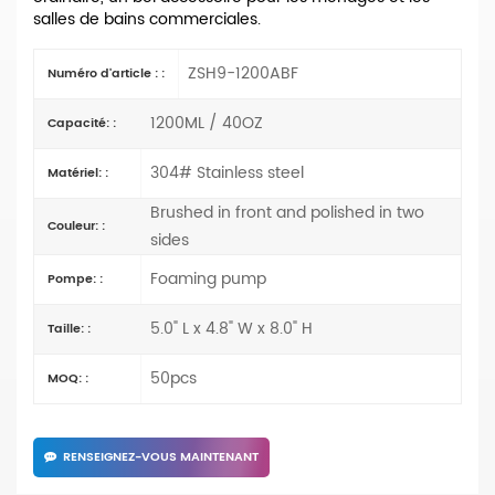
salles de bains commerciales.
ZSH9-1200ABF
Numéro d'article : :
1200ML / 40OZ
Capacité: :
304# Stainless steel
Matériel: :
Brushed in front and polished in two
Couleur: :
sides
Foaming pump
Pompe: :
5.0" L x 4.8" W x 8.0" H
Taille: :
50pcs
MOQ: :
RENSEIGNEZ-VOUS MAINTENANT