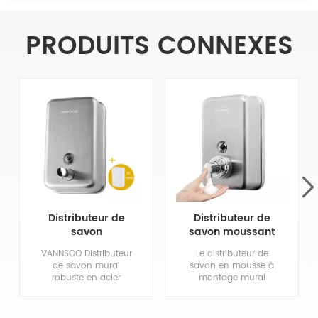
PRODUITS CONNEXES
Distributeur de
Distributeur de
savon
savon moussant
commercial en
à la main en acier
VANNSOO Distributeur
Le distributeur de
acier inoxydable
inoxydable
de savon mural
savon en mousse à
à montage mural
commercial 1200
robuste en acier
montage mural
robuste
ml
inoxydable, fabriqué
VANNSOO est fabriqué
en acier inoxydable
en acier inoxydable
304 de haute qualité
304 dans une finition