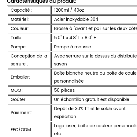
Caractéristiques du produit:
Capacité :
1200ml / 40oz
Matériel:
Acier inoxydable 304
Couleur:
Brossé à l'avant et poli sur les deux côt
Taille:
5.0" L x 4.8" L x 8.0" H
Pompe:
Pompe à mousse
Conception de la
Avec serrure sur le dessus du distribut
serrure :
savon
Boîte blanche neutre ou boîte de coule
Emballer:
personnalisée
MOQ :
50 pièces
Goûter:
Un échantillon gratuit est disponible
Dépôt de 30% TT et le solde avant
Paiement:
expédition.
Logo laser, boîte de couleur personnali
FEO/ODM :
etc.