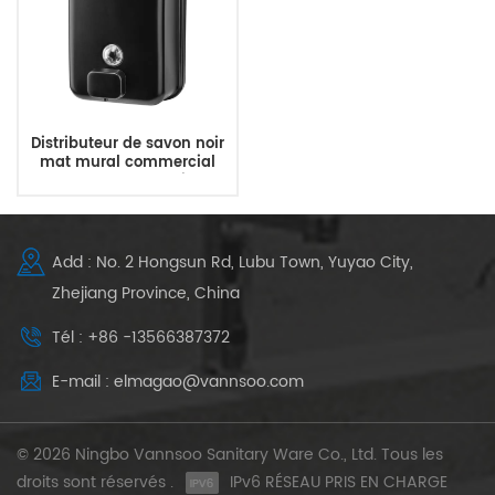
Distributeur de savon noir
mat mural commercial
pour salle de bain
Add : No. 2 Hongsun Rd, Lubu Town, Yuyao City,
Zhejiang Province, China
Tél : +86 -13566387372
E-mail : elmagao@vannsoo.com
© 2026 Ningbo Vannsoo Sanitary Ware Co., Ltd. Tous les
droits sont réservés .
IPv6 RÉSEAU PRIS EN CHARGE