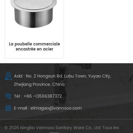
La poubelle commerciale
encastrée en acier
inoxydable couvre le
couvercle de la poubelle de
comptoir intégré
Add : No. 2 Hongsun Rd, Lubu Town, Yuyao City,
Zhejiang Province, China
Tél : +86 -13566387372
E-mail : elmagao@vannsoo.com
© 2026 Ningbo Vannsoo Sanitary Ware Co., Ltd. Tous les