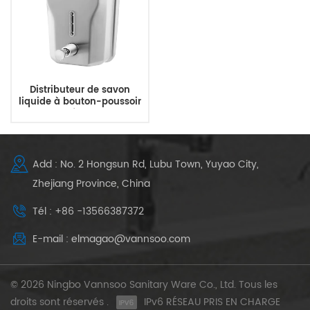
Distributeur de savon
liquide à bouton-poussoir
de surface avec
personnalisation OEM et
ODM
Add : No. 2 Hongsun Rd, Lubu Town, Yuyao City,
Zhejiang Province, China
Tél : +86 -13566387372
E-mail : elmagao@vannsoo.com
© 2026 Ningbo Vannsoo Sanitary Ware Co., Ltd. Tous les
droits sont réservés .
IPv6 RÉSEAU PRIS EN CHARGE