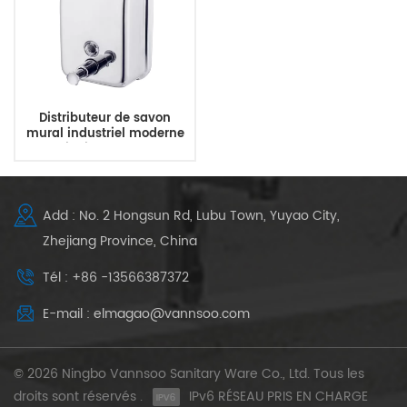
Distributeur de savon
mural industriel moderne
en acier inoxydable de 1
litre
Add : No. 2 Hongsun Rd, Lubu Town, Yuyao City,
Zhejiang Province, China
Tél : +86 -13566387372
E-mail : elmagao@vannsoo.com
© 2026 Ningbo Vannsoo Sanitary Ware Co., Ltd. Tous les
droits sont réservés .
IPv6 RÉSEAU PRIS EN CHARGE