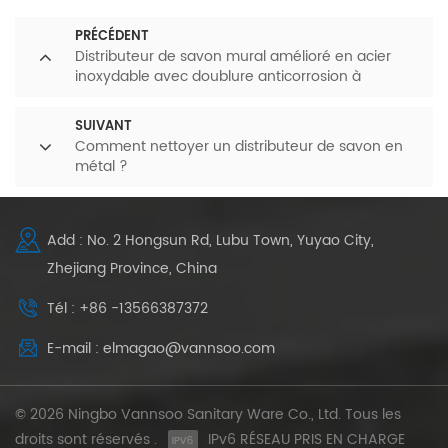
PRÉCÉDENT
Distributeur de savon mural amélioré en acier
inoxydable avec doublure anticorrosion à
l'intérieur
SUIVANT
Comment nettoyer un distributeur de savon en
métal ?
Add : No. 2 Hongsun Rd, Lubu Town, Yuyao City,
Zhejiang Province, China
Tél : +86 -13566387372
E-mail : elmagao@vannsoo.com
© 2026 Ningbo Vannsoo Sanitary Ware Co., Ltd. Tous les
droits sont réservés .
IPv6 RÉSEAU PRIS EN CHARGE