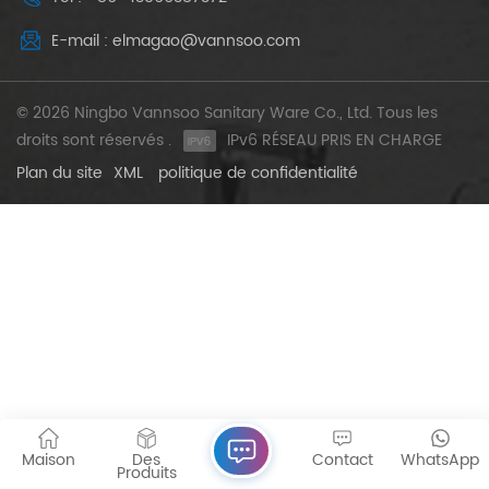
E-mail : elmagao@vannsoo.com
© 2026 Ningbo Vannsoo Sanitary Ware Co., Ltd. Tous les
droits sont réservés .
IPv6 RÉSEAU PRIS EN CHARGE
Plan du site
XML
politique de confidentialité
Maison
Des
Contact
WhatsApp
Produits