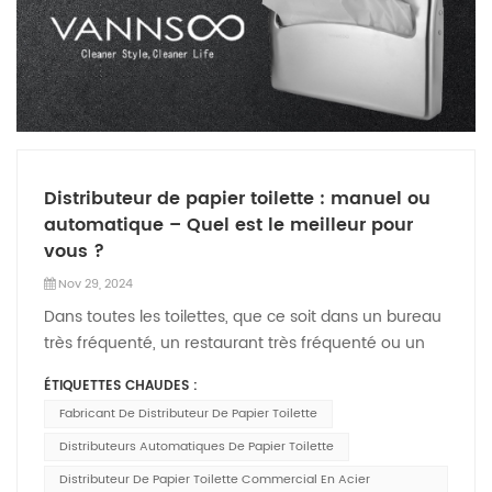
Distributeur de papier toilette : manuel ou
automatique – Quel est le meilleur pour
vous ?
Nov 29, 2024
Dans toutes les toilettes, que ce soit dans un bureau
très fréquenté, un restaurant très fréquenté ou un
établissement public, un élément essentiel se
ÉTIQUETTES CHAUDES :
démarque : les distributeurs de papier. Distributeurs
Fabricant De Distributeur De Papier Toilette
de papier toilette, porte-serviettes en papier, et les
distributeurs de couvre-sièges de toilettes sont tous
Distributeurs Automatiques De Papier Toilette
des éléments cruciaux pour maintenir l'hygiène, la
Distributeur De Papier Toilette Commercial En Acier